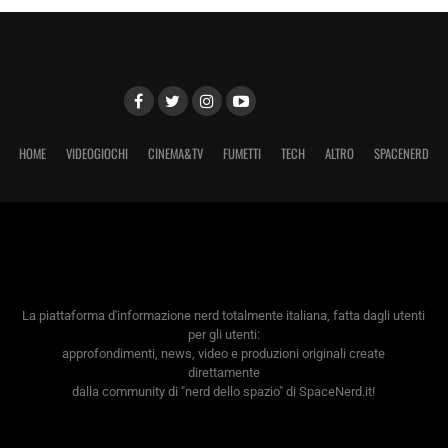
HOME
VIDEOGIOCHI
CINEMA&TV
FUMETTI
TECH
ALTRO
SPACENERD
La piattaforma d'informazione nerd totalmente italiana, fatta dagli utenti
per gli utenti:
approfondimenti, news, video e produzioni originali create
direttamente
dalla community di "nerd dello spazio" di SpaceNerd.it!