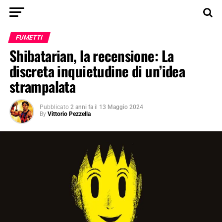
FUMETTI
Shibatarian, la recensione: La
discreta inquietudine di un’idea
strampalata
Pubblicato
2 anni fa
il
13 Maggio 2024
By
Vittorio Pezzella