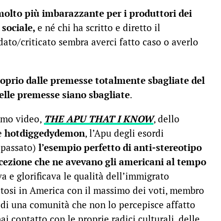
molto più imbarazzante per i produttori dei
 sociale,
e né chi ha scritto e diretto il
ato/criticato sembra averci fatto caso o averlo
roprio dalle premesse totalmente sbagliate del
lle premesse siano sbagliate
.
imo video,
THE APU THAT I KNOW
, dello
e
hotdiggedydemon
, l’Apu degli esordi
 passato)
l’esempio perfetto di anti-stereotipo
cezione che ne avevano gli americani al tempo
va e glorificava le qualità dell’immigrato
atosi in America con il massimo dei voti, membro
di una comunità che non lo percepisce affatto
 contatto con le proprie radici culturali, delle