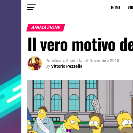
HOME
VI
ANIMAZIONE
Il vero motivo d
Pubblicato
8 anni fa
il
6 Novembre 2018
By
Vittorio Pezzella