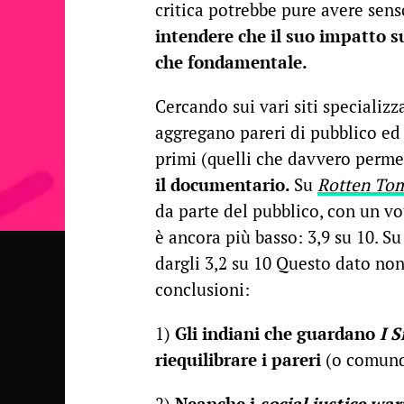
critica potrebbe pure avere sens
intendere che il suo impatto su
che fondamentale.
Cercando sui vari siti specializz
aggregano pareri di pubblico ed
primi (quelli che davvero perme
il documentario.
Su
Rotten To
da parte del pubblico, con un vo
è ancora più basso: 3,9 su 10. S
dargli 3,2 su 10 Questo dato non
conclusioni:
1)
Gli indiani che guardano
I 
riequilibrare i pareri
(o comunqu
2)
Neanche i
social justice war