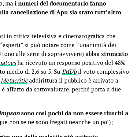
o, ma
i numeri del documentario fanno
lla cancellazione di Apu sia stato tutt’altro
ati in critica televisiva e cinematografica che
 “esperti” si può notare come l’unanimità dei
ttono alle serie di sopravvivere) abbia
stroncato
matoes
ha ricevuto un responso positivo del 48%
to medio di 2,6 su 5. Su
IMDb
il voto complessivo
u
Metacritic
addirittura il pubblico è arrivato a
 è affatto da sottovalutare, perché porta a due
Simpson
sono così pochi da non essere riusciti a
e non se ne sono fregati neanche un po’);
rior
, una delle malattie più ostinate