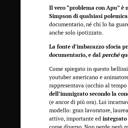
Il vero “problema con Apu” è 
Simpson di qualsiasi polemica
documentario, né chi lo ha guard
anche solo ipotizzato.
La fonte d’imbarazzo sfocia p
documentario, e dal
perché
que
Come spiegato in questo belliss
youtuber americano e animator
rappresentava (occhio al tempo
dell’immigrato secondo la con
(e ancor di più ora). Lui incarna
modello: gran lavoratore, laure
attivo, importante ed
integrato
come diverso. Non perde però mai