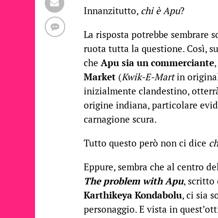
Innanzitutto,
chi è Apu
?
La risposta potrebbe sembrare sc
ruota tutta la questione. Così, 
che
Apu sia un commerciante
Market
(
Kwik-E-Mart
in origina
inizialmente clandestino, otterr
origine indiana, particolare evi
carnagione scura.
Tutto questo però non ci dice
ch
Eppure, sembra che al centro de
The problem with Apu
, scritt
Karthikeya Kondabolu
, ci sia
personaggio. E vista in quest’ot