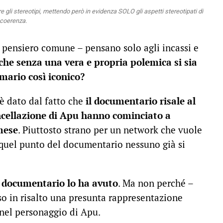
li stereotipi, mettendo però in evidenza SOLO gli aspetti stereotipati di
ncoerenza.
l pensiero comune – pensano solo agli incassi e
che senza una vera e propria polemica si sia
mario così iconico?
è dato dal fatto che
il documentario risale al
ncellazione di Apu hanno cominciato a
mese
. Piuttosto strano per un network che vuole
 quel punto del documentario nessuno già si
l documentario lo ha avuto
. Ma non perché –
o in risalto una presunta rappresentazione
 nel personaggio di Apu.