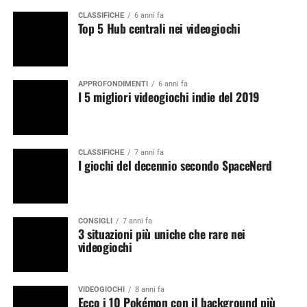
CLASSIFICHE
6 anni fa
Top 5 Hub centrali nei videogiochi
APPROFONDIMENTI
6 anni fa
I 5 migliori videogiochi indie del 2019
CLASSIFICHE
7 anni fa
I giochi del decennio secondo SpaceNerd
CONSIGLI
7 anni fa
3 situazioni più uniche che rare nei
videogiochi
VIDEOGIOCHI
8 anni fa
Ecco i 10 Pokémon con il background più