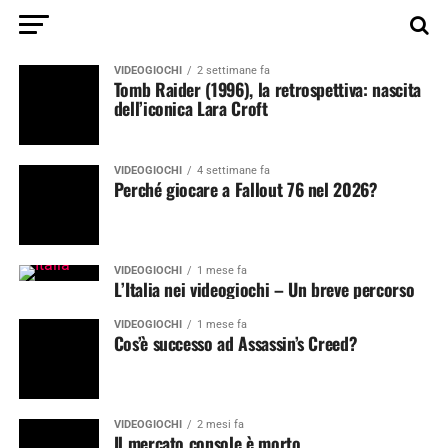
VIDEOGIOCHI
2 settimane fa
Tomb Raider (1996), la retrospettiva: nascita
dell’iconica Lara Croft
VIDEOGIOCHI
4 settimane fa
Perché giocare a Fallout 76 nel 2026?
VIDEOGIOCHI
1 mese fa
L’Italia nei videogiochi – Un breve percorso
VIDEOGIOCHI
1 mese fa
Cos’è successo ad Assassin’s Creed?
VIDEOGIOCHI
2 mesi fa
Il mercato console è morto