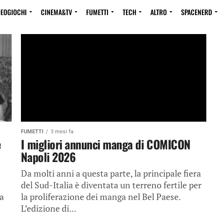
DEOGIOCHI
CINEMA&TV
FUMETTI
TECH
ALTRO
SPACENERD
FUMETTI
3 mesi fa
e
I migliori annunci manga di COMICON
Napoli 2026
Da molti anni a questa parte, la principale fiera
del Sud-Italia è diventata un terreno fertile per
ca
la proliferazione dei manga nel Bel Paese.
L’edizione di...