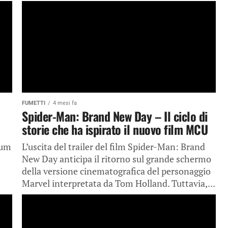
FUMETTI
4 mesi fa
Spider-Man: Brand New Day – Il ciclo di
storie che ha ispirato il nuovo film MCU
ium
L’uscita del trailer del film Spider-Man: Brand
New Day anticipa il ritorno sul grande schermo
della versione cinematografica del personaggio
Marvel interpretata da Tom Holland. Tuttavia,...