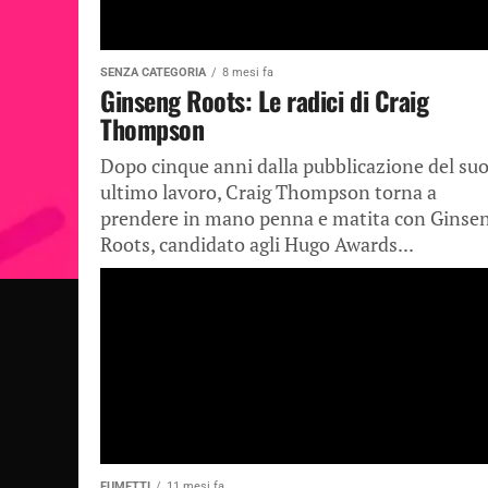
SENZA CATEGORIA
8 mesi fa
Ginseng Roots: Le radici di Craig
Thompson
Dopo cinque anni dalla pubblicazione del su
ultimo lavoro, Craig Thompson torna a
prendere in mano penna e matita con Ginse
Roots, candidato agli Hugo Awards...
FUMETTI
11 mesi fa