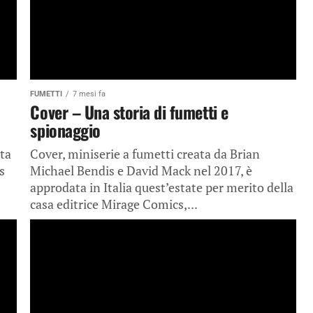
FUMETTI
7 mesi fa
Cover – Una storia di fumetti e
spionaggio
ta
Cover, miniserie a fumetti creata da Brian
s
Michael Bendis e David Mack nel 2017, è
approdata in Italia quest’estate per merito della
casa editrice Mirage Comics,...