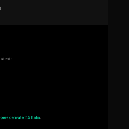
D
 utenti:
ere derivate 2.5 Italia
.