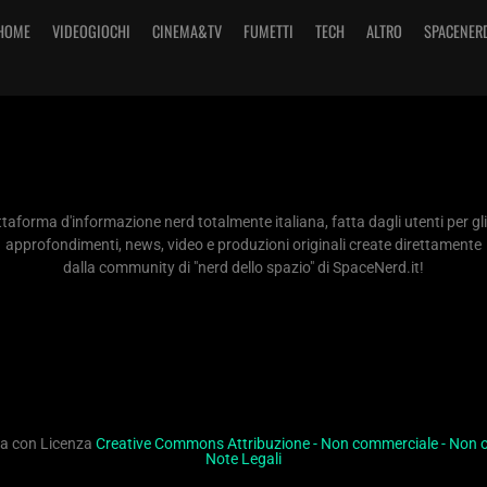
HOME
VIDEOGIOCHI
CINEMA&TV
FUMETTI
TECH
ALTRO
SPACENER
taforma d'informazione nerd totalmente italiana, fatta dagli utenti per gli
approfondimenti, news, video e produzioni originali create direttamente
dalla community di "nerd dello spazio" di SpaceNerd.it!
ita con Licenza
Creative Commons Attribuzione - Non commerciale - Non op
Note Legali