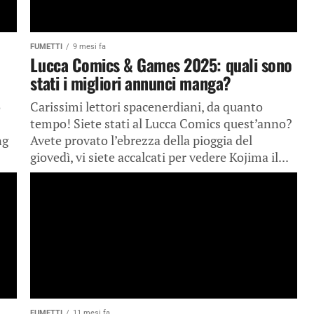
FUMETTI
9 mesi fa
Lucca Comics & Games 2025: quali sono
stati i migliori annunci manga?
o
Carissimi lettori spacenerdiani, da quanto
tempo! Siete stati al Lucca Comics quest’anno?
ng
Avete provato l’ebrezza della pioggia del
giovedì, vi siete accalcati per vedere Kojima il...
FUMETTI
11 mesi fa