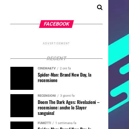
FACEBOOK
ADVERTISEMENT
RECENT
CINEMA&TV
2 ore fa
Spider-Man: Brand New Day, la
recensione
RECENSIONI
3 giorni fa
Doom The Dark Ages: Rivelazioni –
recensione: anche lo Slayer
sanguina!
FUMETTI
1 settimana fa