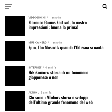
VIDEOGIOCHI
1 anno fa
Florence Games Festival, le nostre
impressioni: buona la prima!
MUSICA NERD
1 anno fa
Epic, The Musical: quando l’Odissea si canta
INTERNET
4 anni fa
Hikikomori: storia di un fenomeno
giapponese e non
ALTRO
5 anni fa
Chi sono i VTuber: storia e sviluppi
dell’ultimo grande fenomeno del web