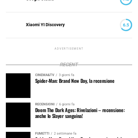
Xiaomi YI Discovery
6.5
ADVERTISEMENT
RECENT
CINEMA&TV
3 giorni fa
Spider-Man: Brand New Day, la recensione
RECENSIONI
6 giorni fa
Doom The Dark Ages: Rivelazioni – recensione:
anche lo Slayer sanguina!
FUMETTI
2 settimane fa