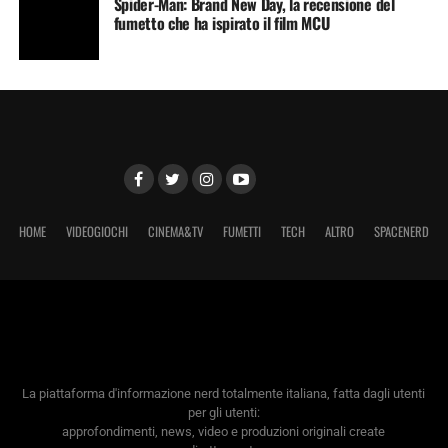
Spider-Man: Brand New Day, la recensione del
fumetto che ha ispirato il film MCU
HOME
VIDEOGIOCHI
CINEMA&TV
FUMETTI
TECH
ALTRO
SPACENERD
La piattaforma d'informazione nerd totalmente italiana, fatta dagli utenti
per gli utenti:
approfondimenti, news, video e produzioni originali create