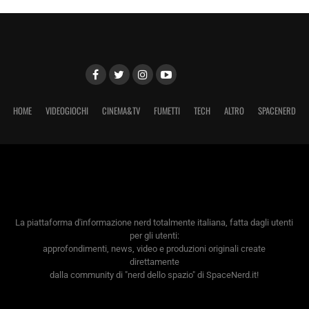
HOME
VIDEOGIOCHI
CINEMA&TV
FUMETTI
TECH
ALTRO
SPACENERD
La piattaforma d'informazione nerd totalmente italiana, fatta dagli utenti
per gli utenti:
approfondimenti, news, video e produzioni originali create
direttamente
dalla community di "nerd dello spazio" di SpaceNerd.it!