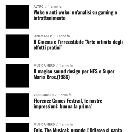
ALTRO
1 anno fa
Woke e anti-woke: un’analisi su gaming e
intrattenimento
CINEMA&TV
1 anno fa
Il Cinema e l’irresistibile “Arte infinita degli
effetti pratici”
MUSICA NERD
1 anno fa
Il magico sound design per NES e Super
Mario Bros.(1986)
VIDEOGIOCHI
1 anno fa
Florence Games Festival, le nostre
impressioni: buona la prima!
MUSICA NERD
1 anno fa
Epic, The Musical: quando l’Odissea si canta