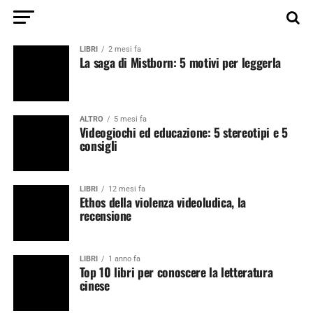
LIBRI
2 mesi fa
La saga di Mistborn: 5 motivi per leggerla
ALTRO
5 mesi fa
Videogiochi ed educazione: 5 stereotipi e 5
consigli
LIBRI
12 mesi fa
Ethos della violenza videoludica, la
recensione
LIBRI
1 anno fa
Top 10 libri per conoscere la letteratura
cinese