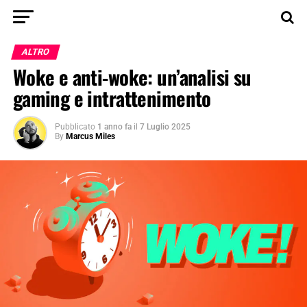
ALTRO
Woke e anti-woke: un’analisi su
gaming e intrattenimento
Pubblicato
1 anno fa
il
7 Luglio 2025
By
Marcus Miles