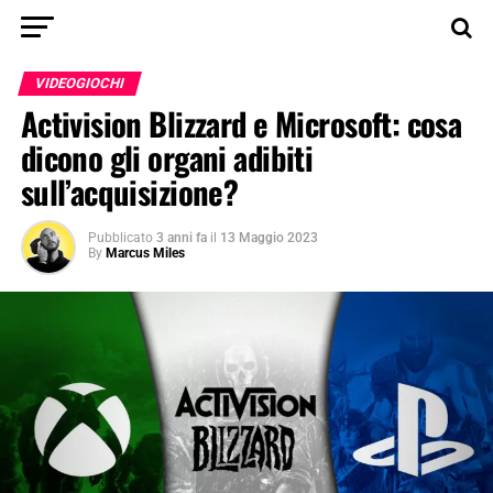
VIDEOGIOCHI
Activision Blizzard e Microsoft: cosa
dicono gli organi adibiti
sull’acquisizione?
Pubblicato
3 anni fa
il
13 Maggio 2023
By
Marcus Miles