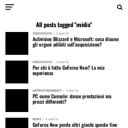
All posts tagged "nvidia"
VIDEOGIOCHI
3 anni fa
Activision Blizzard e Microsoft: cosa dicono
gli organi adibiti sull’acquisizione?
VIDEOGIOCHI
3 anni fa
Per chi è fatto GeForce Now? La mia
esperienza
APPROFONDIMENTI
5 anni fa
PC come Console: stesse prestazioni ma
prezzi differenti?
NEWS
6 anni fa
GeForce Now perde altri giochi questo fine