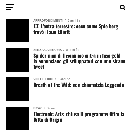
APPROFONDIMENTI
8 anni fa
E.T. L’extra-terrestre: ecco come Spielberg
trovò il suo Elliott
SENZA CATEGORIA
8 anni fa
Spider-man di Insomniac entra in fase gold –
lo annunciano gli sviluppatori con uno strano
tweet
VIDEOGIOCHI
8 anni fa
Breath of the Wild: non chiamatela Leggenda
NEWS
8 anni fa
Electronic Arts: chiuso il programma Offre la
Ditta di Origin