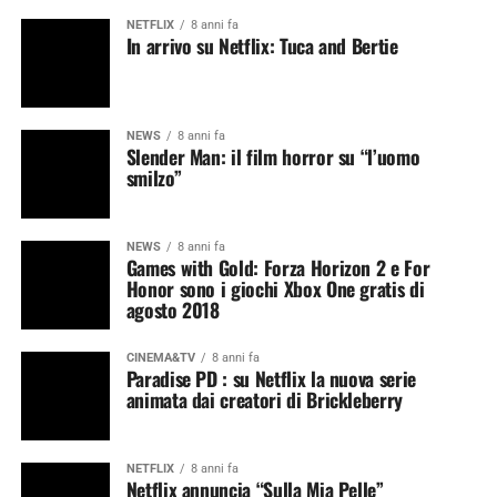
NETFLIX
8 anni fa
In arrivo su Netflix: Tuca and Bertie
NEWS
8 anni fa
Slender Man: il film horror su “l’uomo
smilzo”
NEWS
8 anni fa
Games with Gold: Forza Horizon 2 e For
Honor sono i giochi Xbox One gratis di
agosto 2018
CINEMA&TV
8 anni fa
Paradise PD : su Netflix la nuova serie
animata dai creatori di Brickleberry
NETFLIX
8 anni fa
Netflix annuncia “Sulla Mia Pelle”