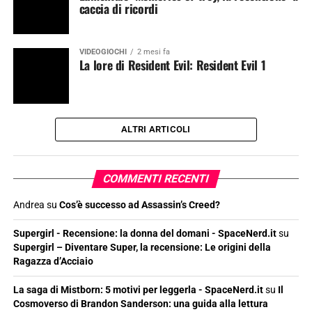
caccia di ricordi
VIDEOGIOCHI
2 mesi fa
La lore di Resident Evil: Resident Evil 1
ALTRI ARTICOLI
COMMENTI RECENTI
Andrea
su
Cos’è successo ad Assassin’s Creed?
Supergirl - Recensione: la donna del domani - SpaceNerd.it
su
Supergirl – Diventare Super, la recensione: Le origini della
Ragazza d’Acciaio
La saga di Mistborn: 5 motivi per leggerla - SpaceNerd.it
su
Il
Cosmoverso di Brandon Sanderson: una guida alla lettura