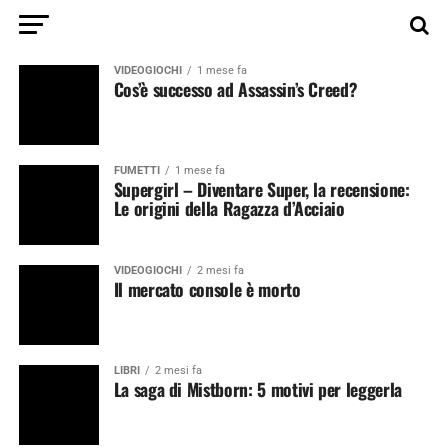
VIDEOGIOCHI
1 mese fa
Cos’è successo ad Assassin’s Creed?
FUMETTI
1 mese fa
Supergirl – Diventare Super, la recensione:
Le origini della Ragazza d’Acciaio
VIDEOGIOCHI
2 mesi fa
Il mercato console è morto
LIBRI
2 mesi fa
La saga di Mistborn: 5 motivi per leggerla