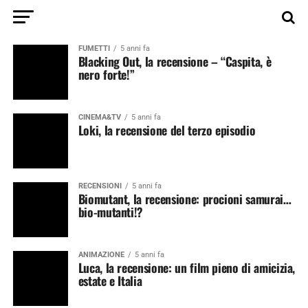
FUMETTI
5 anni fa
Blacking Out, la recensione – “Caspita, è
nero forte!”
CINEMA&TV
5 anni fa
Loki, la recensione del terzo episodio
RECENSIONI
5 anni fa
Biomutant, la recensione: procioni samurai…
bio-mutanti!?
ANIMAZIONE
5 anni fa
Luca, la recensione: un film pieno di amicizia,
estate e Italia