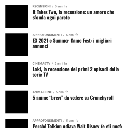
RECENSIONI
5 anni fa
It Takes Two, la recensione: un amore che
sfonda ogni parete
APPROFONDIMENTI
5 anni fa
E3 2021 e Summer Game Fest: i migliori
annunci
CINEMA&TV
5 anni fa
Loki, la recensione dei primi 2 episodi della
serie TV
ANIMAZIONE
5 anni fa
5 anime “brevi” da vedere su Crunchyroll
APPROFONDIMENTI
5 anni fa
Perché Tolkien odiava Walt Disney (e gli negò