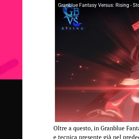
Granblue Fantasy Versus: Rising - Sto
Oltre a questo, in Granblue Fant
e tecnica presente già nel prede