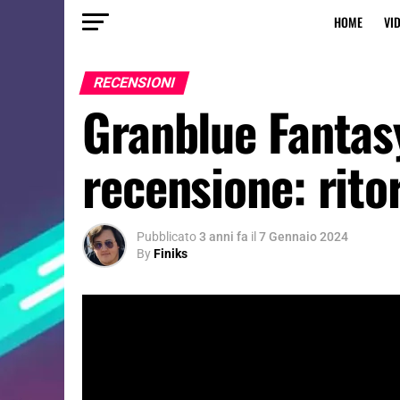
HOME
VI
RECENSIONI
Granblue Fantasy
recensione: rito
Pubblicato
3 anni fa
il
7 Gennaio 2024
By
Finiks