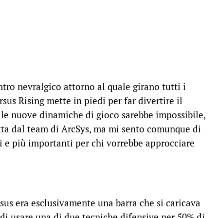
tro nevralgico attorno al quale girano tutti i
us Rising mette in piedi per far divertire il
e le nuove dinamiche di gioco sarebbe impossibile,
tta dal team di ArcSys, ma mi sento comunque di
ti e più importanti per chi vorrebbe approcciare
sus era esclusivamente una barra che si caricava
 di usare una di due tecniche difensive per 50% di