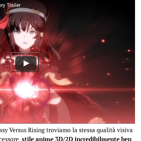
ry Trailer
asy Versus Rising troviamo la stessa qualità visiva
cessore,
stile anime 3D/2D incredibilmente ben