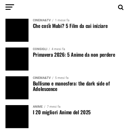
CINEMA&TV
1 mese fa
Che cos’è Mubi? 5 Film da cui iniziare
CONSIGLI
4 mesi fa
Primavera 2026: 5 Anime da non perdere
CINEMA&TV
5 mesi fa
Bullismo e manosfera: the dark side of
Adolescence
ANIME
7 mesi fa
I 20 migliori Anime del 2025