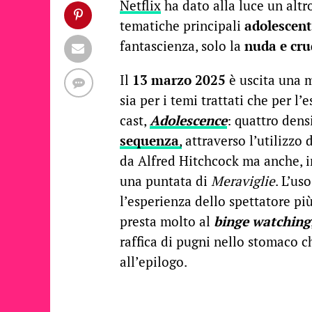
Netflix
ha dato alla luce un alt
tematiche principali
adolescent
fantascienza, solo la
nuda e
cru
Il
13 marzo 2025
è uscita una m
sia per i temi trattati che per 
cast,
Adolescence
: quattro dens
sequenza
,
attraverso l’utilizzo 
da Alfred Hitchcock ma anche, in
una puntata di
Meraviglie
. L’us
l’esperienza dello spettatore pi
presta molto al
binge watching
raffica di pugni nello stomaco c
all’epilogo.