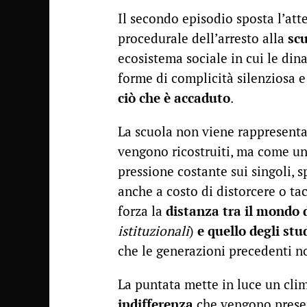
Il secondo episodio sposta l’at
procedurale dell’arresto alla
sc
ecosistema sociale in cui le dina
forme di complicità silenziosa 
ciò che è accaduto
.
La scuola non viene rappresenta
vengono ricostruiti, ma come uno
pressione costante sui singoli, 
anche a costo di distorcere o ta
forza la
distanza tra il mondo d
istituzionali
)
e quello degli stu
che le generazioni precedenti no
La puntata mette in luce un cli
indifferenza
che vengono prese