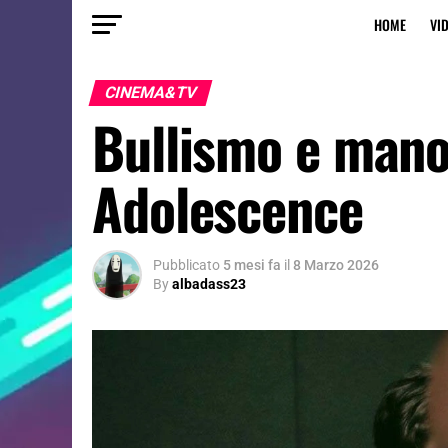
HOME
VI
CINEMA&TV
Bullismo e manos
Adolescence
Pubblicato
5 mesi fa
il
8 Marzo 2026
By
albadass23