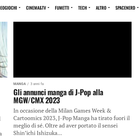
DEOGIOCHI
CINEMA&TV
FUMETTI
TECH
ALTRO
SPACENERD
MANGA
3 anni fa
Gli annunci manga di J-Pop alla
MGW/CMX 2023
In occasione della Milan Games Week &
Cartoomics 2023, J-Pop Manga ha tirato fuori il
l
meglio di sé. Oltre ad aver portato il sensei
Shin’ichi Ishizuka...
a