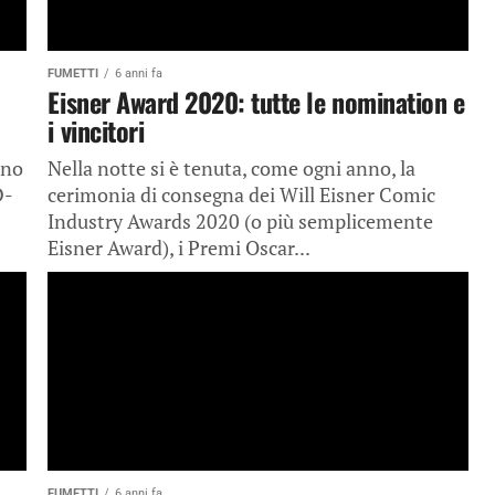
FUMETTI
6 anni fa
Eisner Award 2020: tutte le nomination e
i vincitori
nno
Nella notte si è tenuta, come ogni anno, la
D-
cerimonia di consegna dei Will Eisner Comic
Industry Awards 2020 (o più semplicemente
Eisner Award), i Premi Oscar...
FUMETTI
6 anni fa