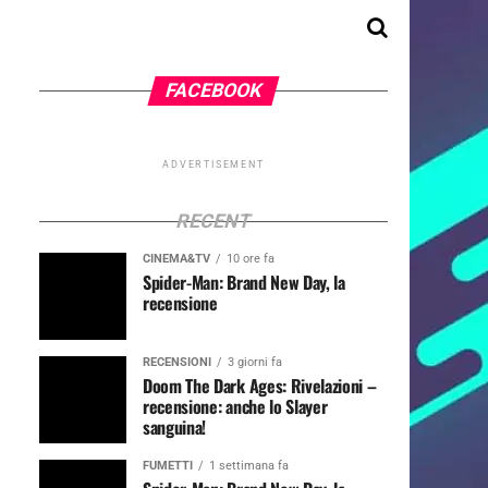
FACEBOOK
ADVERTISEMENT
RECENT
CINEMA&TV
10 ore fa
Spider-Man: Brand New Day, la
recensione
RECENSIONI
3 giorni fa
Doom The Dark Ages: Rivelazioni –
recensione: anche lo Slayer
sanguina!
FUMETTI
1 settimana fa