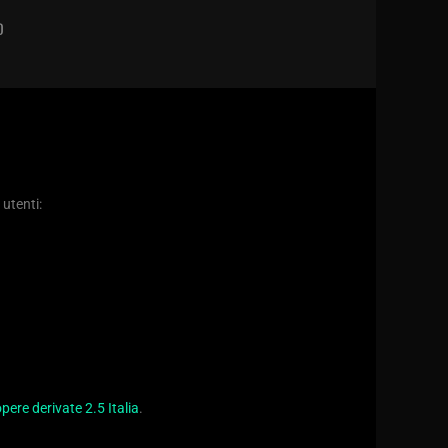
D
 utenti:
ere derivate 2.5 Italia
.