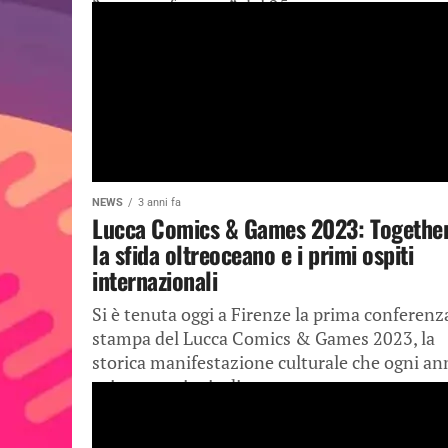
“non-conferenza” del 25...
NEWS
3 anni fa
Lucca Comics & Games 2023: Together
la sfida oltreoceano e i primi ospiti
internazionali
Si è tenuta oggi a Firenze la prima conferenz
stampa del Lucca Comics & Games 2023, la
storica manifestazione culturale che ogni an
spinge centinaia di...