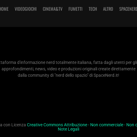
HOME
VIDEOGIOCHI
CINEMA&TV
FUMETTI
TECH
ALTRO
SPACENER
taforma d'informazione nerd totalmente italiana, fatta dagli utenti per gli
approfondimenti, news, video e produzioni originali create direttamente
dalla community di "nerd dello spazio" di SpaceNerd.it!
ita con Licenza
Creative Commons Attribuzione - Non commerciale - Non op
Note Legali