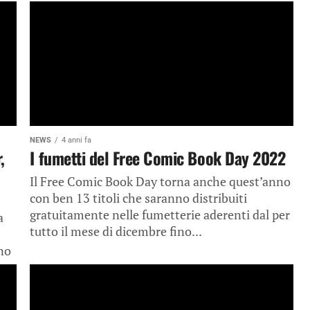
NEWS
4 anni fa
,
I fumetti del Free Comic Book Day 2022
Il Free Comic Book Day torna anche quest’anno
con ben 13 titoli che saranno distribuiti
gratuitamente nelle fumetterie aderenti dal per
a
tutto il mese di dicembre fino...
no