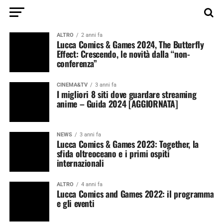
ALTRO
2 anni fa
Lucca Comics & Games 2024, The Butterfly
Effect: Crescendo, le novità dalla “non-
conferenza”
CINEMA&TV
3 anni fa
I migliori 8 siti dove guardare streaming
anime – Guida 2024 [AGGIORNATA]
NEWS
3 anni fa
Lucca Comics & Games 2023: Together, la
sfida oltreoceano e i primi ospiti
internazionali
ALTRO
4 anni fa
Lucca Comics and Games 2022: il programma
e gli eventi