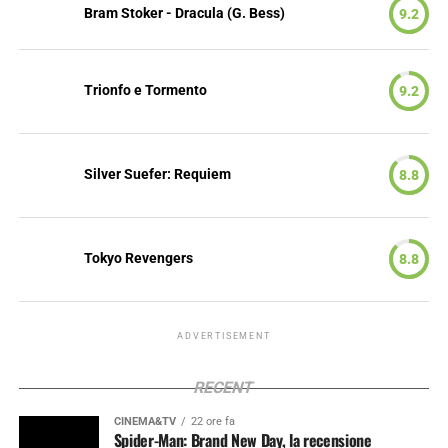
Bram Stoker - Dracula (G. Bess)
9.2
Trionfo e Tormento
9.2
Silver Suefer: Requiem
8.8
Tokyo Revengers
8.8
ADVERTISEMENT
RECENT
CINEMA&TV
22 ore fa
Spider-Man: Brand New Day, la recensione