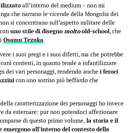
ilizzato
all’interno del medium – non mi
nga che narrano le vicende della Mongolia dei
on si concentrano sull’aspetto militare delle
o con
uno stile di disegno
molto
old-school
, che
di
Osamu Tezuka
.
ere i suoi pregi e i suoi difetti, ma che potrebbe
lcuni contesti, in quanto tende a infantilizzare
gn dei vari personaggi, rendendo anche
i feroci
azzini
con uno sorriso più beffardo che
 della caratterizzazione dei personaggi ho invece
ve da esternare: pur non potendoci affezionare
 comparse di questo primo volume,
la storia e il
e emergono all’interno del contesto della