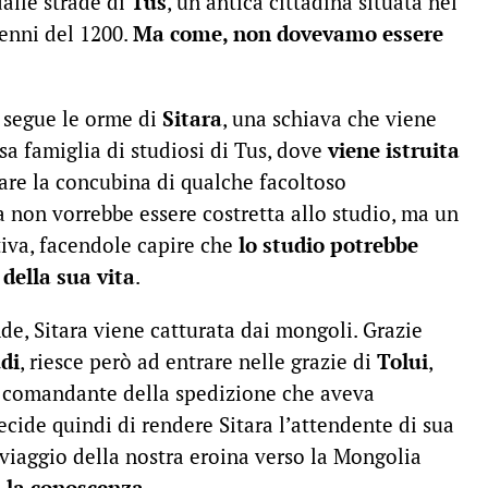
dalle strade di
Tus
, un’antica cittadina situata nel
cenni del 1200.
Ma come, non dovevamo essere
segue le orme di
Sitara
, una schiava che viene
a famiglia di studiosi di Tus, dove
viene istruita
tare la concubina di qualche facoltoso
ra non vorrebbe essere costretta allo studio, ma un
iva, facendole capire che
lo studio potrebbe
 della sua vita
.
de, Sitara viene catturata dai mongoli. Grazie
udi
, riesce però ad entrare nelle grazie di
Tolui
,
 comandante della spedizione che aveva
cide quindi di rendere Sitara l’attendente di sua
o viaggio della nostra eroina verso la Mongolia
: la conoscenza
.