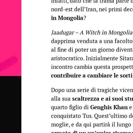
infatti, dato che la trama parte 
nord-est dell’Iran, nei primi de
in Mongolia
?
Jaadugar – A Witch in Mongolia
dapprima venduta a una facoltos
al fine di poter un giorno diven
aristocratico. Inizialmente Sita
incontro cambia questa prospett
contribuire a cambiare le sorti
Dopo una serie di tragiche vicen
alla sua
scaltrezza e ai suoi st
quarto figlio di
Genghis Khan
e
conquistato Tus. Quest’ultimo de
moglie, e da qui partirà il lung
armata di un un’unica risorsa