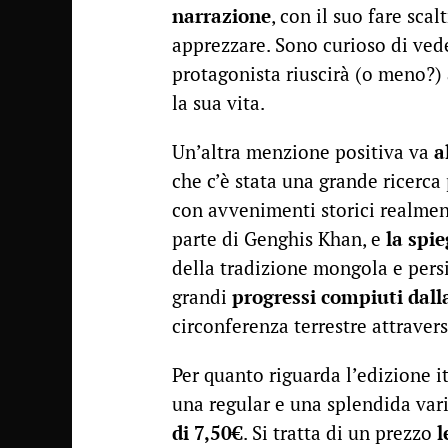
narrazione
, con il suo fare sca
apprezzare. Sono curioso di vede
protagonista riuscirà (o meno?) 
la sua vita.
Un’altra menzione positiva va
a
che c’è stata una grande ricerca 
con avvenimenti storici realmen
parte di Genghis Khan, e
la spie
della tradizione mongola e persi
grandi
progressi compiuti dalla
circonferenza terrestre attravers
Per quanto riguarda l’edizione i
una regular e una splendida var
di 7,50€
. Si tratta di un prezzo
l