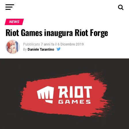
NEWS
Riot Games inaugura Riot Forge
Pubblicato
7 anni fa
il
6 Dicembre 2019
By
Daniele Tarantino