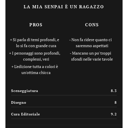
LA MIA SENPAI È UN RAGAZZO
PROS
CONS
Si parla di temi profondi, e
Non fa ridere quanto ci
lo si fa con grande cura
saremmo aspettati
I personaggi sono profondi,
Mancano un po' troppi
complessi, veri
sfondi nelle varie tavole
L'edizione tutta a colori è
un'ottima chicca
Sceneggiatura
8.3
Disegno
8
Cura Editoriale
9.2