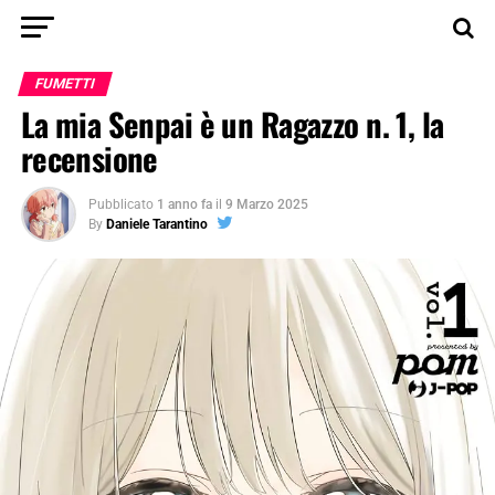
FUMETTI
La mia Senpai è un Ragazzo n. 1, la
recensione
Pubblicato
1 anno fa
il
9 Marzo 2025
By
Daniele Tarantino