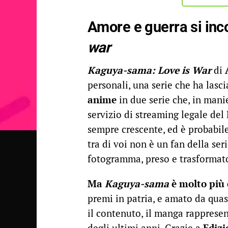
Amore e guerra si inc
war
Kaguya-sama: Love is War
di
personali, una serie che ha lascia
anime
in due serie che, in mani
servizio di streaming legale del
sempre crescente, ed è probabile
tra di voi non è un fan della se
fotogramma, preso e trasformat
Ma
Kaguya-sama
è molto più
premi in patria, e amato da qua
il contenuto, il manga rapprese
degli ultimi anni. Grazie a
Edizi