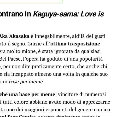
ontrano in
Kaguya-sama: Love is
Aka Akasaka
è innegabilmente, aldilà dei gusti
to il segno. Grazie all’
ottima trasposizione
era molto miope, è stata ignorata da qualsiasi
 Bel Paese, l’opera ha goduto di una popolarità
, per non dire praticamente certo, che anche chi
rie sia incappato almeno una volta in qualche suo
o in
base per meme
.
 che una base per meme
; vincitore di numerosi
si tutti coloro abbiano avuto modo di apprezzarne
nta uno dei maggiori esponenti del genere comico
oni Star Comics
, avremo finalmente anche in