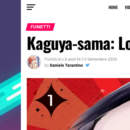
HOME
VI
FUMETTI
Kaguya-sama: Lov
Pubblicato
6 anni fa
il
3 Settembre 2020
By
Daniele Tarantino