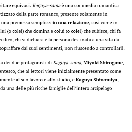
vitare equivoci:
Kaguya-sama
è una commedia romantica
atizzato della parte romance, presente solamente in
a una premessa semplice:
in una relazione
, così come in
olui (o colei) che domina e colui (o colei) che subisce, chi fa
ecifico, chi si dichiara è la persona destinata a una vita da
 sopraffare dai suoi sentimenti, non riuscendo a controllarli.
ia dei due protagonisti di
Kaguya-sama
,
Miyuki Shirogane
,
dentesco, che ai lettori viene inizialmente presentato come
mente al suo lavoro e allo studio, e
Kaguya Shinomiya
,
a una delle più ricche famiglie dell’intero arcipelago