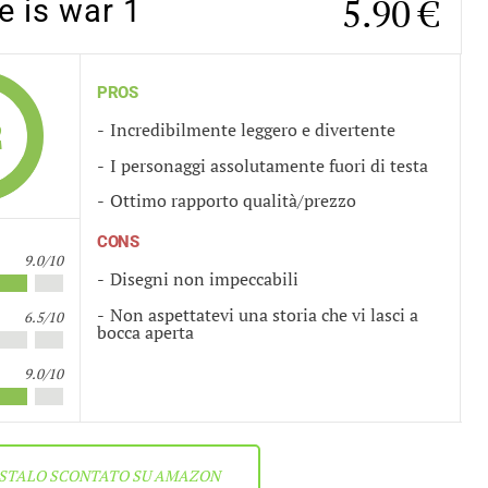
5.90 €
 is war 1
PROS
2
Incredibilmente leggero e divertente
I personaggi assolutamente fuori di testa
Ottimo rapporto qualità/prezzo
CONS
9.0/10
Disegni non impeccabili
Non aspettatevi una storia che vi lasci a
6.5/10
bocca aperta
9.0/10
STALO SCONTATO SU AMAZON