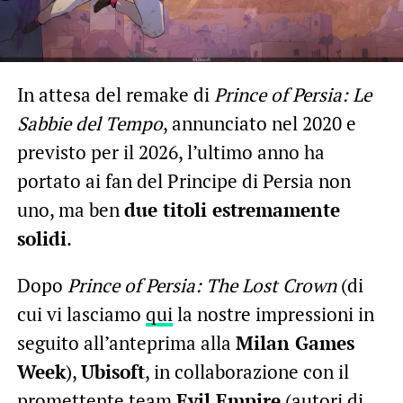
In attesa del remake di
Prince of Persia: Le
Sabbie del Tempo
, annunciato nel 2020 e
previsto per il 2026, l’ultimo anno ha
portato ai fan del Principe di Persia non
uno, ma ben
due titoli estremamente
solidi
.
Dopo
Prince of Persia: The Lost Crown
(di
cui vi lasciamo
qui
la nostre impressioni in
seguito all’anteprima alla
Milan Games
Week
),
Ubisoft
, in collaborazione con il
promettente team
Evil Empire
(autori di