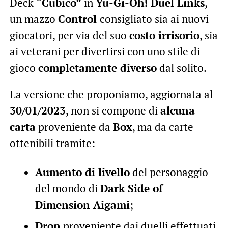
Deck
“Cubico”
in
Yu-Gi-Oh! Duel Links
,
un mazzo
Control
consigliato sia ai nuovi
giocatori, per via del suo
costo irrisorio
, sia
ai veterani per divertirsi con uno stile di
gioco
completamente diverso
dal solito.
La versione che proponiamo, aggiornata al
30/01/2023
, non si compone di
alcuna
carta
proveniente da
Box
, ma da carte
ottenibili tramite:
Aumento di livello
del personaggio
del mondo di
Dark Side of
Dimension
Aigami
;
Drop
proveniente dai duelli effettuati