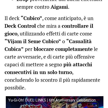
sempre contro
Aigami
.
Il deck
“Cubico”
, come anticipato, è un
Deck Control
che mira a
controllare il
gioco
, utilizzando effetti di carte come
“Vijam il Seme Cubico”
o
“Casualità
Cubica”
per
bloccare completamente
le
carte avversarie, e di carte più offensive
capaci di mettere a segno
più attacchi
consecutivi in un solo turno
,
concludendo lo scontro il più rapidamente
possibile.
Yu-Gi-Oh! DUEL LINKS | 6th Anniversary Celebration