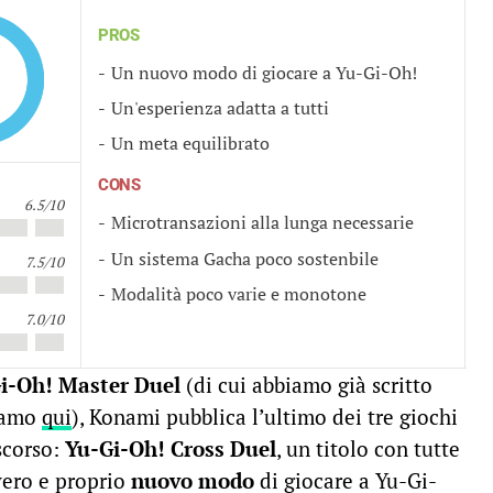
PROS
Un nuovo modo di giocare a Yu-Gi-Oh!
Un'esperienza adatta a tutti
Un meta equilibrato
CONS
6.5/10
Microtransazioni alla lunga necessarie
Un sistema Gacha poco sostenbile
7.5/10
Modalità poco varie e monotone
7.0/10
i-Oh! Master Duel
(di cui abbiamo già scritto
tiamo
qui
), Konami pubblica l’ultimo dei tre giochi
scorso:
Yu-Gi-Oh! Cross Duel
, un titolo con tutte
 vero e proprio
nuovo modo
di giocare a Yu-Gi-