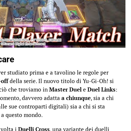
care
er studiato prima e a tavolino le regole per
-off
della serie. Il nuovo titolo di Yu-Gi-Oh! si
ciò che troviamo in
Master Duel
e
Duel Links
:
l momento, davvero adatta
a chiunque
, sia a chi
e sue controparti digitali) sia a chi si sta
a a questo mondo.
 volta i
Duelli Cross
, una variante dei duelli