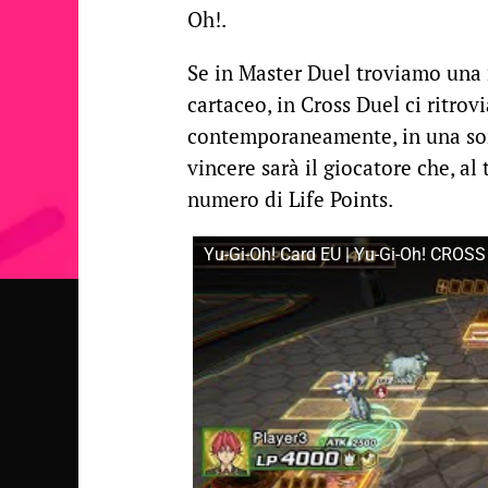
Oh!.
Se in Master Duel troviamo una
cartaceo, in Cross Duel ci ritrov
contemporaneamente, in una so
vincere sarà il giocatore che, al
numero di Life Points.
Yu-Gi-Oh! Card EU | Yu-Gi-Oh! CROSS 