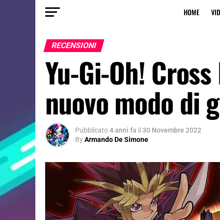
HOME
VI
RECENSIONI
Yu-Gi-Oh! Cross 
nuovo modo di g
Pubblicato
4 anni fa
il
30 Novembre 2022
By
Armando De Simone