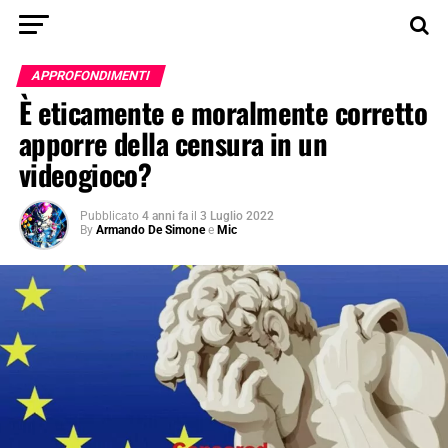
APPROFONDIMENTI
È eticamente e moralmente corretto
apporre della censura in un
videogioco?
Pubblicato
4 anni fa
il
3 Luglio 2022
By
Armando De Simone
e
Mic