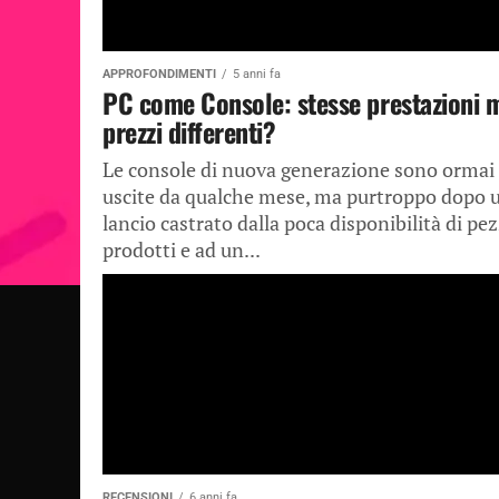
APPROFONDIMENTI
5 anni fa
PC come Console: stesse prestazioni 
prezzi differenti?
Le console di nuova generazione sono ormai
uscite da qualche mese, ma purtroppo dopo 
lancio castrato dalla poca disponibilità di pez
prodotti e ad un...
RECENSIONI
6 anni fa