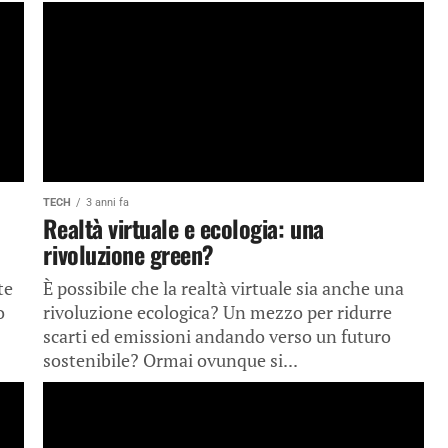
TECH
3 anni fa
Realtà virtuale e ecologia: una
rivoluzione green?
te
È possibile che la realtà virtuale sia anche una
o
rivoluzione ecologica? Un mezzo per ridurre
scarti ed emissioni andando verso un futuro
sostenibile? Ormai ovunque si...