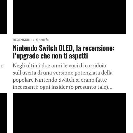
RECENSIONI
5 anni fa
Nintendo Switch OLED, la recensione:
l’upgrade che non ti aspetti
to
Negli ultimi due anni le voci di corridoio
sull’uscita di una versione potenziata della
popolare Nintendo Switch si erano fatte
incessanti: ogni insider (o presunto tale)...