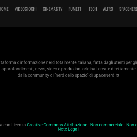
HOME
VIDEOGIOCHI
CINEMA&TV
FUMETTI
TECH
ALTRO
SPACENER
taforma d'informazione nerd totalmente italiana, fatta dagli utenti per gli
approfondimenti, news, video e produzioni originali create direttamente
dalla community di "nerd dello spazio" di SpaceNerd.it!
ita con Licenza
Creative Commons Attribuzione - Non commerciale - Non op
Note Legali