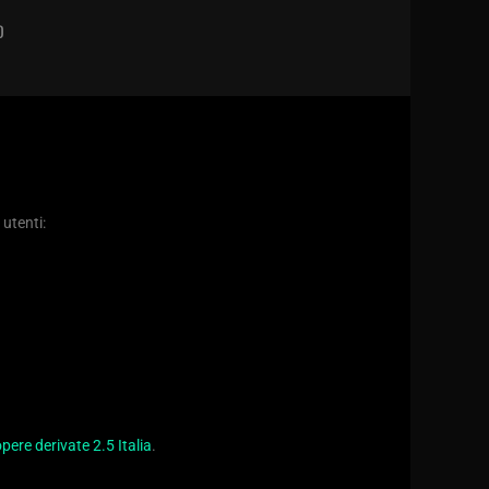
D
 utenti:
ere derivate 2.5 Italia
.