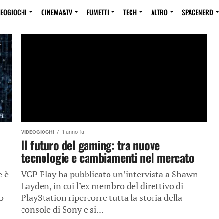
DEOGIOCHI
CINEMA&TV
FUMETTI
TECH
ALTRO
SPACENERD
VIDEOGIOCHI
1 anno fa
Il futuro del gaming: tra nuove
tecnologie e cambiamenti nel mercato
e è
VGP Play ha pubblicato un’intervista a Shawn
Layden, in cui l’ex membro del direttivo di
o
PlayStation ripercorre tutta la storia della
console di Sony e si...