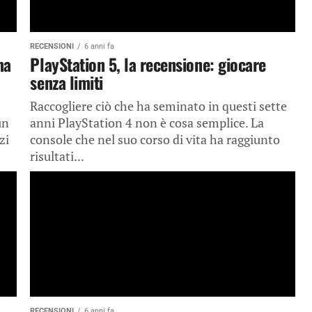
RECENSIONI
6 anni fa
ma
PlayStation 5, la recensione: giocare
senza limiti
Raccogliere ciò che ha seminato in questi sette
un
anni PlayStation 4 non è cosa semplice. La
zi
console che nel suo corso di vita ha raggiunto
risultati...
RECENSIONI
6 anni fa