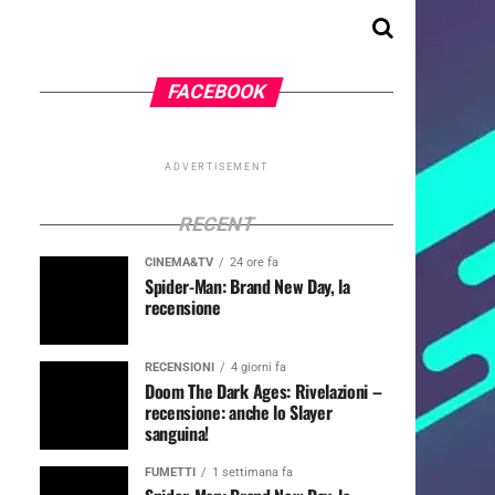
FACEBOOK
ADVERTISEMENT
RECENT
CINEMA&TV
24 ore fa
Spider-Man: Brand New Day, la
recensione
RECENSIONI
4 giorni fa
Doom The Dark Ages: Rivelazioni –
recensione: anche lo Slayer
sanguina!
FUMETTI
1 settimana fa