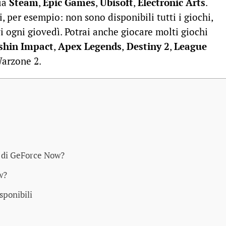
ria
Steam
,
Epic Games
,
Ubisoft
,
Electronic Arts
.
, per esempio: non sono disponibili tutti i giochi,
 ogni giovedì. Potrai anche giocare molti giochi
shin Impact
,
Apex Legends
,
Destiny 2
,
League
Warzone 2.
a di GeForce Now?
w?
isponibili