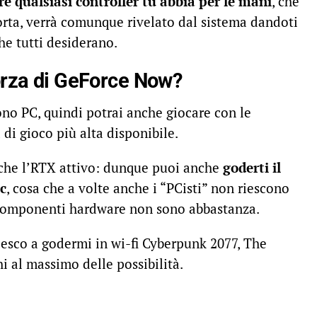
re qualsiasi controller tu abbia per le mani
, che
rta, verrà comunque rivelato dal sistema dandoti
he tutti desiderano.
forza di GeForce Now?
ono PC, quindi potrai anche giocare con le
 di gioco più alta disponibile.
nche l’RTX attivo: dunque puoi anche
goderti il
ic
, cosa che a volte anche i “PCisti” non riescono
 componenti hardware non sono abbastanza.
riesco a godermi in wi-fi Cyberpunk 2077, The
chi al massimo delle possibilità.