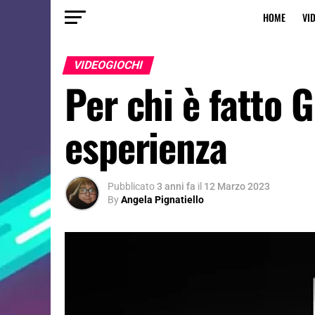
HOME
VI
VIDEOGIOCHI
Per chi è fatto 
esperienza
Pubblicato
3 anni fa
il
12 Marzo 2023
By
Angela Pignatiello