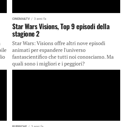
CINEMA&TV
3 anni fa
Star Wars Visions, Top 9 episodi della
stagione 2
a
Star Wars: Visions offre altri nove episodi
ile
animati per espandere l'universo
dio
fantascientifico che tutti noi conosciamo. Ma
quali sono i migliori e i peggiori?
RUBRICHE
3 anni fa