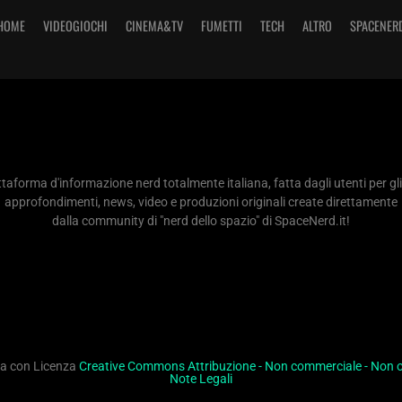
HOME
VIDEOGIOCHI
CINEMA&TV
FUMETTI
TECH
ALTRO
SPACENER
taforma d'informazione nerd totalmente italiana, fatta dagli utenti per gli
approfondimenti, news, video e produzioni originali create direttamente
dalla community di "nerd dello spazio" di SpaceNerd.it!
ita con Licenza
Creative Commons Attribuzione - Non commerciale - Non op
Note Legali