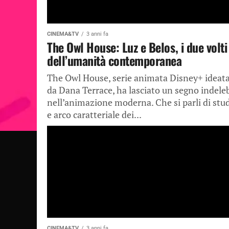
CINEMA&TV
3 anni fa
The Owl House: Luz e Belos, i due volti
dell’umanità contemporanea
The Owl House, serie animata Disney+ ideat
da Dana Terrace, ha lasciato un segno indeleb
nell’animazione moderna. Che si parli di stu
e arco caratteriale dei...
CINEMA&TV
3 anni fa