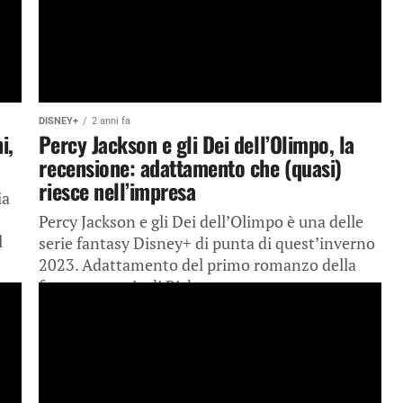
DISNEY+
2 anni fa
i,
Percy Jackson e gli Dei dell’Olimpo, la
recensione: adattamento che (quasi)
riesce nell’impresa
ia
Percy Jackson e gli Dei dell’Olimpo è una delle
l
serie fantasy Disney+ di punta di quest’inverno
2023. Adattamento del primo romanzo della
fortunata serie di Rick...