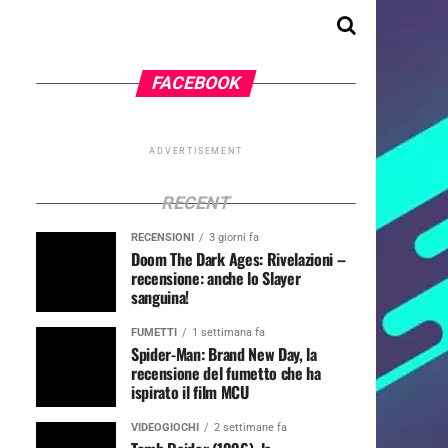
FACEBOOK
ADVERTISEMENT
RECENT
RECENSIONI
3 giorni fa
Doom The Dark Ages: Rivelazioni –
recensione: anche lo Slayer
sanguina!
FUMETTI
1 settimana fa
Spider-Man: Brand New Day, la
recensione del fumetto che ha
ispirato il film MCU
VIDEOGIOCHI
2 settimane fa