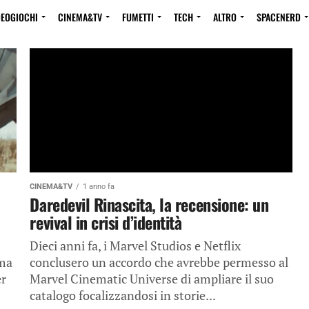
DEOGIOCHI
CINEMA&TV
FUMETTI
TECH
ALTRO
SPACENERD
CINEMA&TV
1 anno fa
Daredevil Rinascita, la recensione: un
revival in crisi d’identità
Dieci anni fa, i Marvel Studios e Netflix
ima
conclusero un accordo che avrebbe permesso al
er
Marvel Cinematic Universe di ampliare il suo
catalogo focalizzandosi in storie...