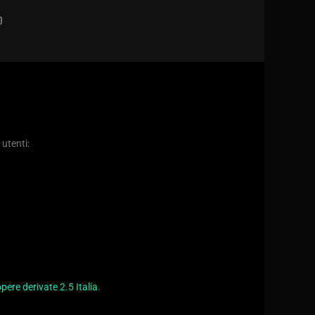
D
 utenti:
ere derivate 2.5 Italia
.