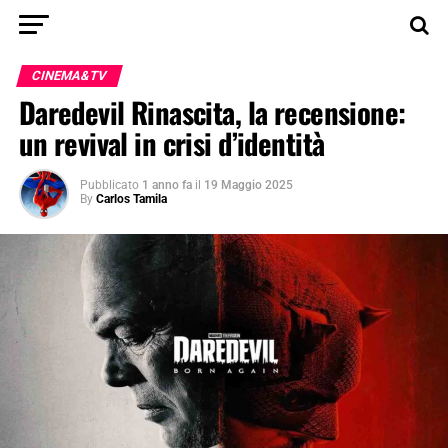
CINEMA&TV
Daredevil Rinascita, la recensione:
un revival in crisi d’identità
Pubblicato
1 anno fa
il
19 Maggio 2025
By
Carlos Tamila