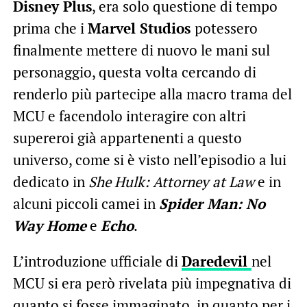
Disney Plus
, era solo questione di tempo
prima che i
Marvel Studios
potessero
finalmente mettere di nuovo le mani sul
personaggio, questa volta cercando di
renderlo più partecipe alla macro trama del
MCU e facendolo interagire con altri
supereroi già appartenenti a questo
universo, come si è visto nell’episodio a lui
dedicato in
She Hulk: Attorney at Law
e in
alcuni piccoli camei in
Spider Man: No
Way Home
e
Echo
.
L’introduzione ufficiale di
Daredevil
nel
MCU si era però rivelata più impegnativa di
quanto si fosse immaginato, in quanto per i