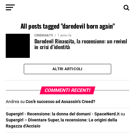
All posts tagged "daredevil born again"
CINEMA&TV
1 anno fa
Daredevil Rinascita, la recensione: un revival
in crisi d’identità
ALTRI ARTICOLI
COMMENTI RECENTI
Andrea
su
Cos’è successo ad Assassin’s Creed?
Supergirl - Recensione: la donna del domani - SpaceNerd.it
su
Supergirl – Diventare Super, la recensione: Le origini della
Ragazza d’Acciaio