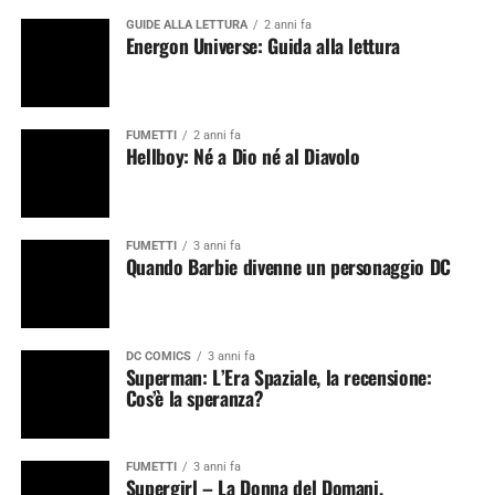
GUIDE ALLA LETTURA
2 anni fa
Energon Universe: Guida alla lettura
FUMETTI
2 anni fa
Hellboy: Né a Dio né al Diavolo
FUMETTI
3 anni fa
Quando Barbie divenne un personaggio DC
DC COMICS
3 anni fa
Superman: L’Era Spaziale, la recensione:
Cos’è la speranza?
FUMETTI
3 anni fa
Supergirl – La Donna del Domani,