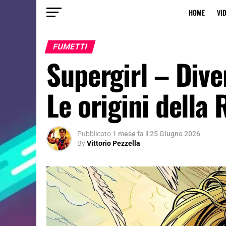
HOME
VI
FUMETTI
Supergirl – Dive
Le origini della 
Pubblicato
1 mese fa
il
25 Giugno 2026
By
Vittorio Pezzella