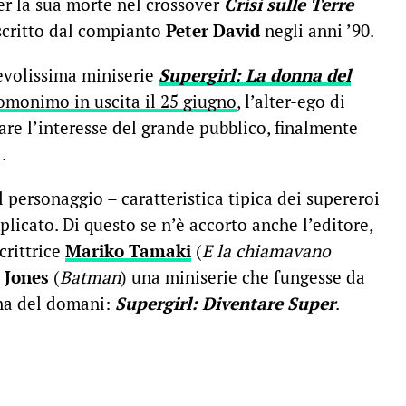
er la sua morte nel crossover
Crisi sulle Terre
 scritto dal compianto
Peter David
negli anni ’90.
gevolissima miniserie
Supergirl: La donna del
 omonimo in uscita il 25 giugno
, l’alter-ego di
rare l’interesse del grande pubblico, finalmente
.
personaggio – caratteristica tipica dei supereroi
plicato. Di questo se n’è accorto anche l’editore,
crittrice
Mariko Tamaki
(
E la chiamavano
e Jones
(
Batman
) una miniserie che fungesse da
nna del domani:
Supergirl: Diventare Super
.