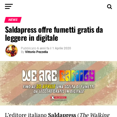
NEWS
Saldapress offre fumetti gratis da
leggere in digitale
Pubblicato
6 anni fa
il
1 Aprile 2020
By
Vittorio Pezzella
L’editore italiano
Saldapress
(
The Walking