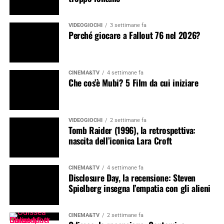
VIDEOGIOCHI
3 settimane fa
Perché giocare a Fallout 76 nel 2026?
CINEMA&TV
4 settimane fa
Che cos’è Mubi? 5 Film da cui iniziare
VIDEOGIOCHI
2 settimane fa
Tomb Raider (1996), la retrospettiva:
nascita dell’iconica Lara Croft
CINEMA&TV
4 settimane fa
Disclosure Day, la recensione: Steven
Spielberg insegna l’empatia con gli alieni
CINEMA&TV
2 settimane fa