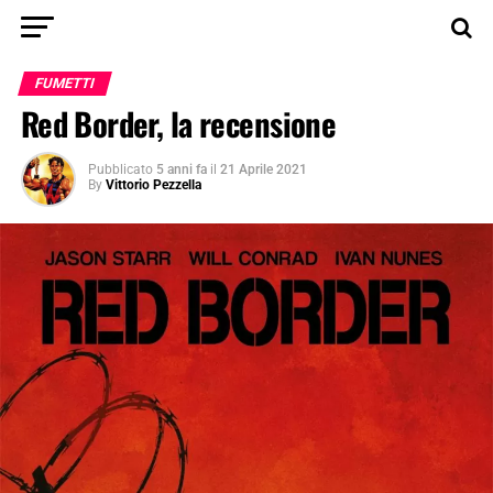
FUMETTI
Red Border, la recensione
Pubblicato
5 anni fa
il
21 Aprile 2021
By
Vittorio Pezzella