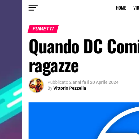
HOME
VI
FUMETTI
Quando DC Comic
ragazze
Pubblicato
2 anni fa
il
20 Aprile 2024
By
Vittorio Pezzella