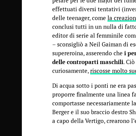
pelare per le due major del fum
effettuati diversi tentativi (inv
delle teenager, come
la creazio
conclusi tutti in un nulla di fat
editor di serie al femminile co
– sconsigliò a Neil Gaiman di e
supereroina, asserendo che
i pe
delle controparti maschili
. Ciò
curiosamente,
riscosse molto su
Di acqua sotto i ponti ne era pa
proporre finalmente una linea fa
comportasse necessariamente la p
Berger e il suo braccio destro S
a capo della Vertigo, crearono l