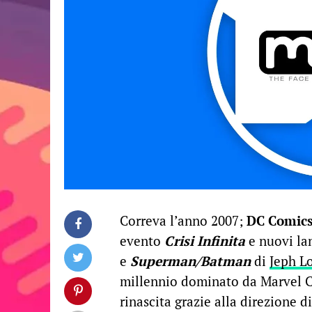
Correva l’anno 2007;
DC Comic
evento
Crisi Infinita
e nuovi la
e
Superman/Batman
di
Jeph L
millennio dominato da Marvel Co
rinascita grazie alla direzione d