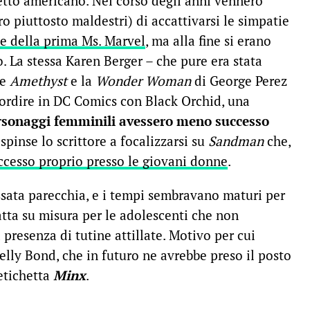
etto americano. Nel corso degli anni vennero
ero piuttosto maldestri) di accattivarsi le simpatie
ne della prima Ms. Marvel
, ma alla fine si erano
to. La stessa Karen Berger – che pure era stata
me
Amethyst
e la
Wonder Woman
di George Perez
sordire in DC Comics con Black Orchid, una
rsonaggi femminili avessero meno successo
 spinse lo scrittore a focalizzarsi su
Sandman
che,
ccesso proprio presso le giovani donne
.
ssata parecchia, e i tempi sembravano maturi per
tta su misura per le adolescenti che non
resenza di tutine attillate. Motivo per cui
helly Bond, che in futuro ne avrebbe preso il posto
’etichetta
Minx
.