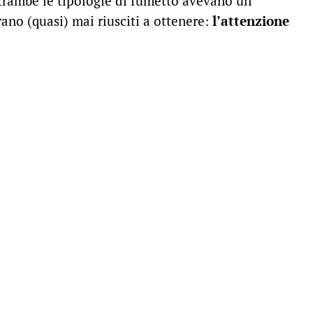
ntrambe le tipologie di fumetto avevano un
ano (quasi) mai riusciti a ottenere:
l’attenzione