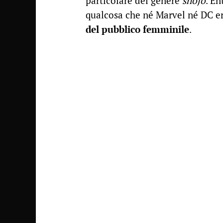
particolare del genere
shōjo
. E
qualcosa che né Marvel né DC er
del pubblico femminile
.