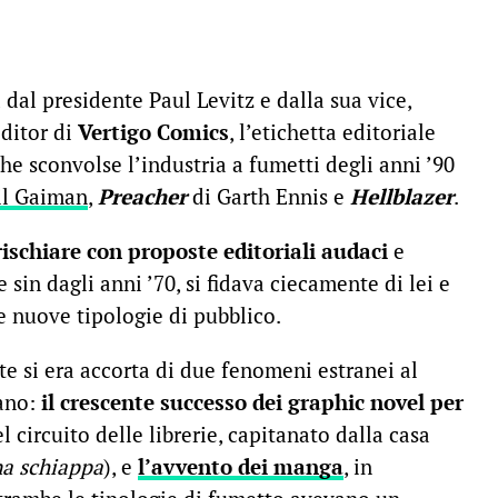
dal presidente Paul Levitz e dalla sua vice,
editor di
Vertigo Comics
, l’etichetta editoriale
he sconvolse l’industria a fumetti degli anni ’90
il Gaiman
,
Preacher
di Garth Ennis e
Hellblazer
.
ischiare con proposte editoriali audaci
e
 sin dagli anni ’70, si fidava ciecamente di lei e
re nuove tipologie di pubblico.
te si era accorta di due fenomeni estranei al
ano:
il crescente successo dei graphic novel per
l circuito delle librerie, capitanato dalla casa
na schiappa
), e
l’avvento dei manga
, in