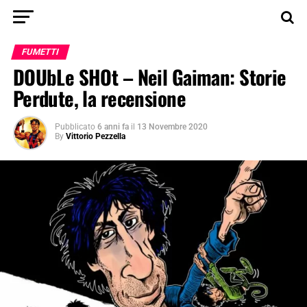
FUMETTI
DOUbLe SHOt – Neil Gaiman: Storie
Perdute, la recensione
Pubblicato
6 anni fa
il
13 Novembre 2020
By
Vittorio Pezzella