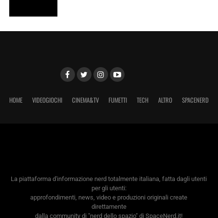
HOME
VIDEOGIOCHI
CINEMA&TV
FUMETTI
TECH
ALTRO
SPACENERD
La piattaforma d'informazione nerd totalmente italiana, fatta dagli utenti
per gli utenti:
approfondimenti, news, video e produzioni originali create
direttamente
dalla community di "nerd dello spazio" di SpaceNerd.it!