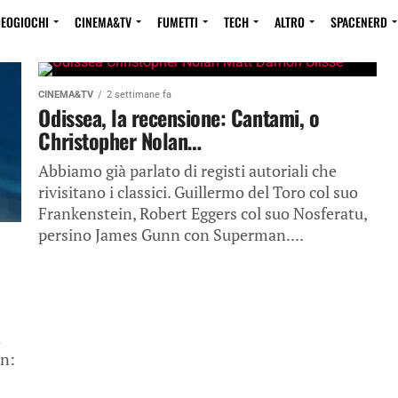
DEOGIOCHI
CINEMA&TV
FUMETTI
TECH
ALTRO
SPACENERD
CINEMA&TV
2 settimane fa
Odissea, la recensione: Cantami, o
Christopher Nolan…
Abbiamo già parlato di registi autoriali che
rivisitano i classici. Guillermo del Toro col suo
Frankenstein, Robert Eggers col suo Nosferatu,
persino James Gunn con Superman....
a
an: