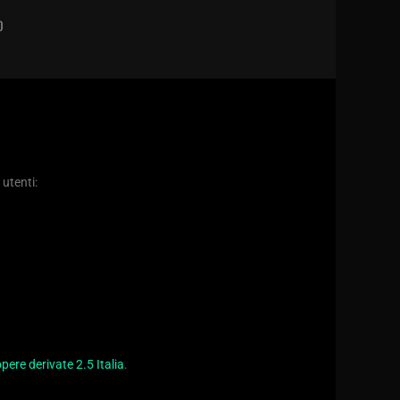
D
 utenti:
ere derivate 2.5 Italia
.