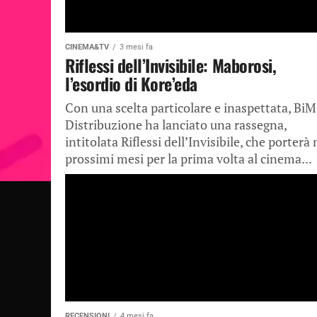
CINEMA&TV
3 mesi fa
Riflessi dell’Invisibile: Maborosi,
l’esordio di Kore’eda
Con una scelta particolare e inaspettata, BiM
Distribuzione ha lanciato una rassegna,
intitolata Riflessi dell’Invisibile, che porterà 
prossimi mesi per la prima volta al cinema...
RECENSIONI
4 mesi fa