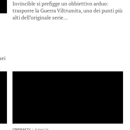
Invincible si prefigge un obbiettivo arduo:
trasporre la Guerra Viltrumita, uno dei punti più
alti dell’originale serie...
nei
CINEMA&TV
4 mesi fa