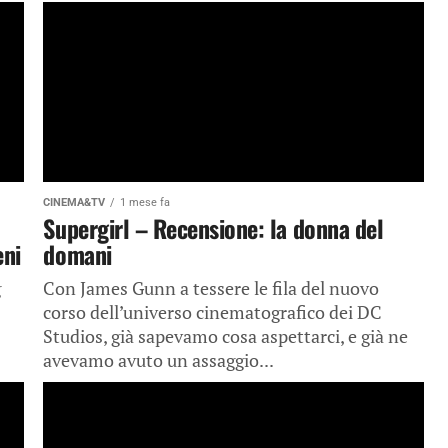
CINEMA&TV
1 mese fa
Supergirl – Recensione: la donna del
eni
domani
g
Con James Gunn a tessere le fila del nuovo
corso dell’universo cinematografico dei DC
Studios, già sapevamo cosa aspettarci, e già ne
avevamo avuto un assaggio...