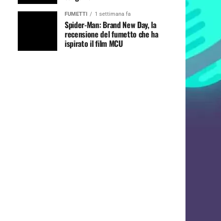
FUMETTI
1 settimana fa
Spider-Man: Brand New Day, la
recensione del fumetto che ha
ispirato il film MCU