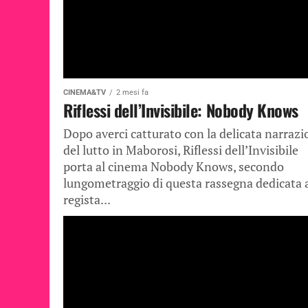
CINEMA&TV
2 mesi fa
Riflessi dell’Invisibile: Nobody Knows
Dopo averci catturato con la delicata narraz
del lutto in Maborosi, Riflessi dell’Invisibile
porta al cinema Nobody Knows, secondo
lungometraggio di questa rassegna dedicata 
regista...