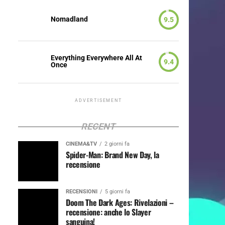
Nomadland
9.5
Everything Everywhere All At
9.4
Once
ADVERTISEMENT
RECENT
CINEMA&TV
2 giorni fa
Spider-Man: Brand New Day, la
recensione
RECENSIONI
5 giorni fa
Doom The Dark Ages: Rivelazioni –
recensione: anche lo Slayer
sanguina!