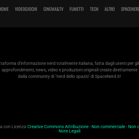
HOME
VIDEOGIOCHI
CINEMA&TV
FUMETTI
TECH
ALTRO
SPACENER
taforma d'informazione nerd totalmente italiana, fatta dagli utenti per gli
approfondimenti, news, video e produzioni originali create direttamente
dalla community di "nerd dello spazio" di SpaceNerd.it!
ita con Licenza
Creative Commons Attribuzione - Non commerciale - Non op
Note Legali