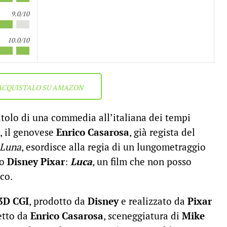
9.0/10
10.0/10
ACQUISTALO SU AMAZON
titolo di una commedia all’italiana dei tempi
o, il genovese
Enrico Casarosa
, già regista del
 Luna
, esordisce alla regia di un lungometraggio
to
Disney
Pixar
:
Luca
, un film che non posso
co.
3D CGI
, prodotto da
Disney
e realizzato da
Pixar
retto da
Enrico Casarosa
, sceneggiatura di
Mike