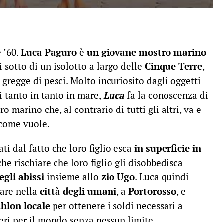
e ’60.
Luca Paguro
è
un giovane mostro marino
i sotto di un isolotto a largo delle
Cinque Terre
,
o gregge di pesci. Molto incuriosito dagli oggetti
i tanto in tanto in mare,
Luca
fa la conoscenza di
ro marino che, al contrario di tutti gli altri, va e
 come vuole.
ati dal fatto che loro figlio esca
in superficie in
che rischiare che loro figlio gli disobbedisca
egli abissi
insieme allo
zio Ugo
. Luca quindi
are nella
città degli umani
, a
Portorosso
, e
thlon locale
per ottenere i soldi necessari a
beri per il mondo senza nessun limite.