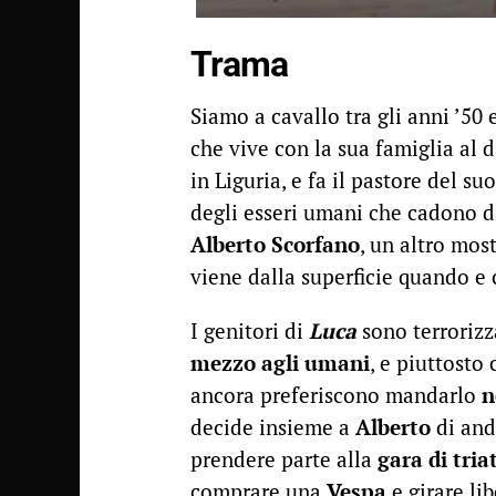
Trama
Siamo a cavallo tra gli anni ’50 
che vive con la sua famiglia al d
in Liguria, e fa il pastore del su
degli esseri umani che cadono d
Alberto Scorfano
, un altro most
viene dalla superficie quando e
I genitori di
Luca
sono terrorizz
mezzo agli umani
, e piuttosto 
ancora preferiscono mandarlo
n
decide insieme a
Alberto
di and
prendere parte alla
gara di tria
comprare una
Vespa
e girare li