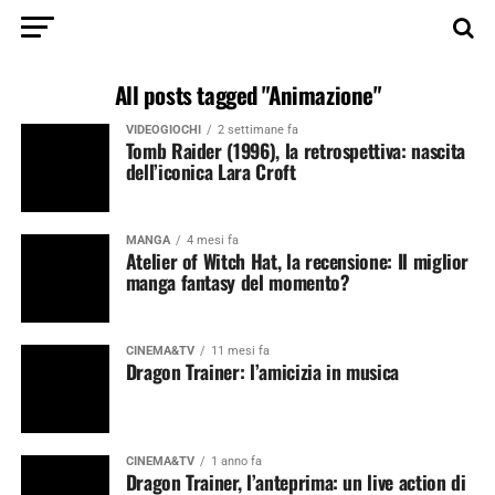
All posts tagged "Animazione"
VIDEOGIOCHI
2 settimane fa
Tomb Raider (1996), la retrospettiva: nascita
dell’iconica Lara Croft
MANGA
4 mesi fa
Atelier of Witch Hat, la recensione: Il miglior
manga fantasy del momento?
CINEMA&TV
11 mesi fa
Dragon Trainer: l’amicizia in musica
CINEMA&TV
1 anno fa
Dragon Trainer, l’anteprima: un live action di