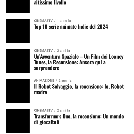
altissimo livello
CINEMA&TV
1 anno fa
Top 10 serie animate Indie del 2024
CINEMA&TV
2 anni fa
Un’Avventura Spaziale – Un Film dei Looney
Tunes, la Recensione: Ancora qui a
sorprendere
ANIMAZIONE
2 anni fa
Il Robot Selvaggio, la recensione: Io, Robot-
madre
CINEMA&TV
2 anni fa
Transformers One, la recensione: Un mondo
di giocattoli