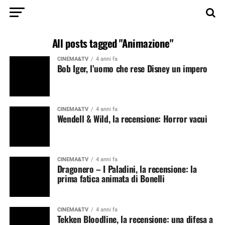
All posts tagged "Animazione"
CINEMA&TV
4 anni fa
Bob Iger, l’uomo che rese Disney un impero
CINEMA&TV
4 anni fa
Wendell & Wild, la recensione: Horror vacui
CINEMA&TV
4 anni fa
Dragonero – I Paladini, la recensione: la
prima fatica animata di Bonelli
CINEMA&TV
4 anni fa
Tekken Bloodline, la recensione: una difesa a