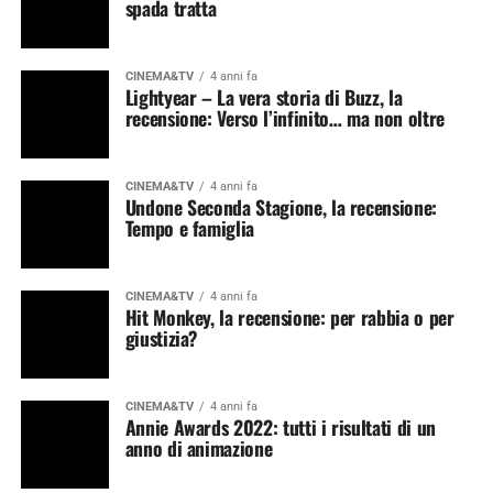
spada tratta
CINEMA&TV
4 anni fa
Lightyear – La vera storia di Buzz, la
recensione: Verso l’infinito… ma non oltre
CINEMA&TV
4 anni fa
Undone Seconda Stagione, la recensione:
Tempo e famiglia
CINEMA&TV
4 anni fa
Hit Monkey, la recensione: per rabbia o per
giustizia?
CINEMA&TV
4 anni fa
Annie Awards 2022: tutti i risultati di un
anno di animazione