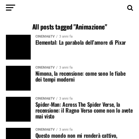
All posts tagged "Animazione"
CINEMA&TV
3 anni fa
Elemental: La parabola dell’amore di Pixar
CINEMA&TV
3 anni fa
Nimona, la recensione: come sono le fiabe
dei tempi moderni
CINEMA&TV
3 anni fa
Spider-Man: Across The Spider Verse, la
recensione: il Ragno Verso come non lo avete
mai visto
CINEMA&TV
3 anni fa
Questo mondo non mi renderà cattivo,