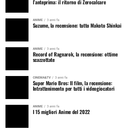
l’anteprima: il ritorno di Zerocalcare
ANIME
3 anni fa
Suzume, la recensione: tutto Makoto Shinkai
ANIME
3 anni fa
Record of Ragnarok, la recensione: ottime
scazzottate
CINEMA&TV
3 anni fa
Super Mario Bros: Il film, la recensione:
Intrattenimento per tutti i videogiocatori
ANIME
3 anni fa
I 15 migliori Anime del 2022