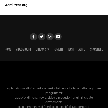
WordPress.org
HOME
VIDEOGIOCHI
CINEMA&TV
FUMETTI
TECH
ALTRO
SPACENERD
La piattaforma d'informazione nerd totalmente italiana, fatta dagli utenti
per gli utenti:
approfondimenti, news, video e produzioni originali create
direttamente
dalla community di "nerd dello spazio" di SpaceNerd.it!