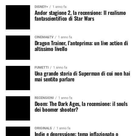
DISNEY+
1 anno fa
Andor stagione 2, la recensione: Il realismo
fantascientifico di Star Wars
CINEMA&TV
1 anno fa
Dragon Trainer, l’anteprima: un live action di
altissimo livello
FUMETTI
1 anno fa
Una grande storia di Superman di cui non hai
mai sentito parlare
RECENSIONI
1 anno fa
Doom: The Dark Ages, la recensione: il souls
dei boomer shooter?
ORIGINALS
1 anno fa
Indie e depressione: tema inflazionato o