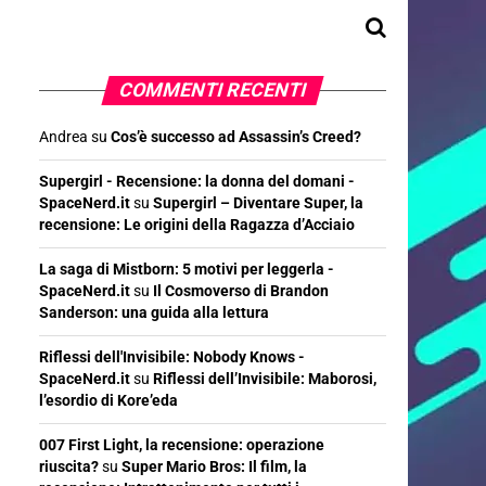
COMMENTI RECENTI
Andrea
su
Cos’è successo ad Assassin’s Creed?
Supergirl - Recensione: la donna del domani -
SpaceNerd.it
su
Supergirl – Diventare Super, la
recensione: Le origini della Ragazza d’Acciaio
La saga di Mistborn: 5 motivi per leggerla -
SpaceNerd.it
su
Il Cosmoverso di Brandon
Sanderson: una guida alla lettura
Riflessi dell'Invisibile: Nobody Knows -
SpaceNerd.it
su
Riflessi dell’Invisibile: Maborosi,
l’esordio di Kore’eda
007 First Light, la recensione: operazione
riuscita?
su
Super Mario Bros: Il film, la