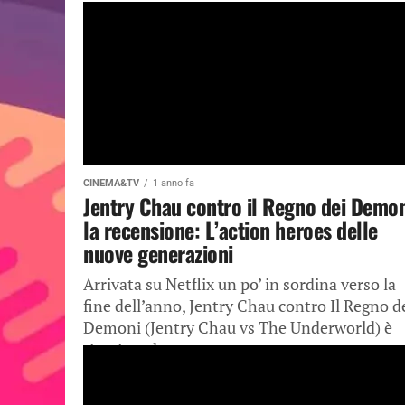
CINEMA&TV
1 anno fa
Jentry Chau contro il Regno dei Demon
la recensione: L’action heroes delle
nuove generazioni
Arrivata su Netflix un po’ in sordina verso la
fine dell’anno, Jentry Chau contro Il Regno d
Demoni (Jentry Chau vs The Underworld) è
riuscita ad...