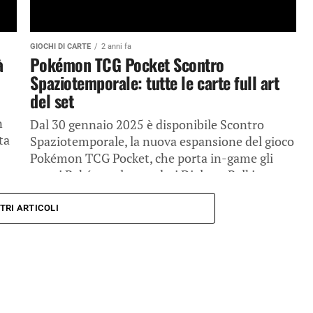
GIOCHI DI CARTE
2 anni fa
à
Pokémon TCG Pocket Scontro
Spaziotemporale: tutte le carte full art
del set
n
Dal 30 gennaio 2025 è disponibile Scontro
ta
Spaziotemporale, la nuova espansione del gioco
Pokémon TCG Pocket, che porta in-game gli
amati Pokémon leggendari Dialga e Palkia....
TRI ARTICOLI