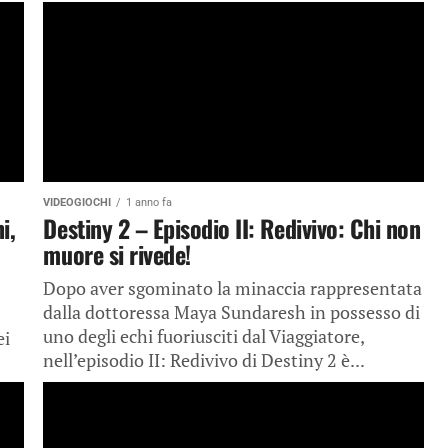
VIDEOGIOCHI
1 anno fa
i,
Destiny 2 – Episodio II: Redivivo: Chi non
muore si rivede!
Dopo aver sgominato la minaccia rappresentata
dalla dottoressa Maya Sundaresh in possesso di
uno degli echi fuoriusciti dal Viaggiatore,
ei
nell’episodio II: Redivivo di Destiny 2 è...