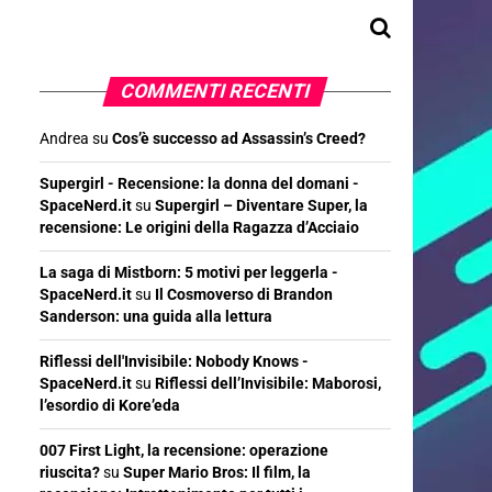
COMMENTI RECENTI
Andrea
su
Cos’è successo ad Assassin’s Creed?
Supergirl - Recensione: la donna del domani -
SpaceNerd.it
su
Supergirl – Diventare Super, la
recensione: Le origini della Ragazza d’Acciaio
La saga di Mistborn: 5 motivi per leggerla -
SpaceNerd.it
su
Il Cosmoverso di Brandon
Sanderson: una guida alla lettura
Riflessi dell'Invisibile: Nobody Knows -
SpaceNerd.it
su
Riflessi dell’Invisibile: Maborosi,
l’esordio di Kore’eda
007 First Light, la recensione: operazione
riuscita?
su
Super Mario Bros: Il film, la