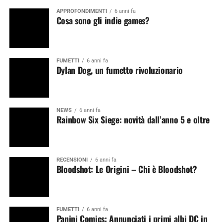
APPROFONDIMENTI
6 anni fa
Cosa sono gli indie games?
FUMETTI
6 anni fa
Dylan Dog, un fumetto rivoluzionario
NEWS
6 anni fa
Rainbow Six Siege: novità dall’anno 5 e oltre
RECENSIONI
6 anni fa
Bloodshot: Le Origini – Chi è Bloodshot?
FUMETTI
6 anni fa
Panini Comics: Annunciati i primi albi DC in