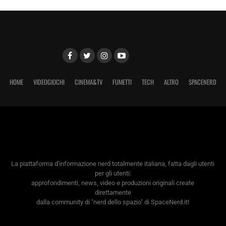
HOME
VIDEOGIOCHI
CINEMA&TV
FUMETTI
TECH
ALTRO
SPACENERD
La piattaforma d'informazione nerd totalmente italiana, fatta dagli utenti
per gli utenti:
approfondimenti, news, video e produzioni originali create
direttamente
dalla community di "nerd dello spazio" di SpaceNerd.it!